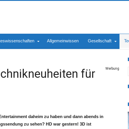
teswissenschaften
Allgemeinwissen
Gesellschaft
Te
S
Werbung
chnikneuheiten für
 Entertainment daheim zu haben und dann abends in
ngssendung zu sehen? HD war gestern! 3D ist