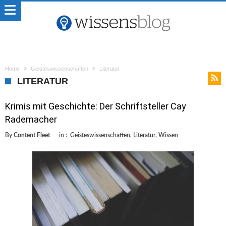
Home
Geisteswissenschaften
Literatur
LITERATUR
Krimis mit Geschichte: Der Schriftsteller Cay
Rademacher
By
Content Fleet
in :
Geisteswissenschaften
,
Literatur
,
Wissen