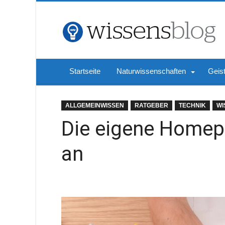
Startseite
Naturwissenschaften
Geis
ALLGEMEINWISSEN
RATGEBER
TECHNIK
WI
Die eigene Homep
an