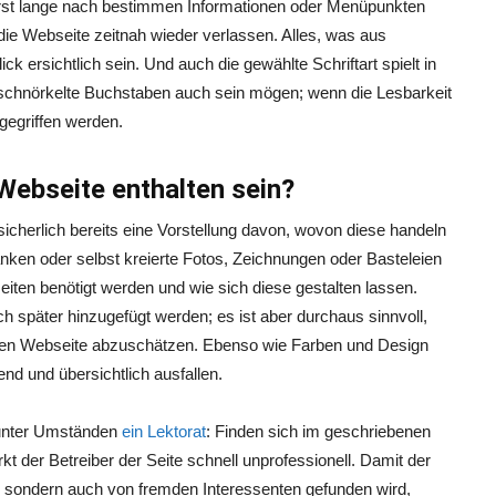
erst lange nach bestimmen Informationen oder Menüpunkten
 die Webseite zeitnah wieder verlassen. Alles, was aus
ck ersichtlich sein. Und auch die gewählte Schriftart spielt in
chnörkelte Buchstaben auch sein mögen; wenn die Lesbarkeit
kgegriffen werden.
 Webseite enthalten sein?
cherlich bereits eine Vorstellung davon, wovon diese handeln
nken oder selbst kreierte Fotos, Zeichnungen oder Basteleien
rseiten benötigt werden und wie sich diese gestalten lassen.
h später hinzugefügt werden; es ist aber durchaus sinnvoll,
ten Webseite abzuschätzen. Ebenso wie Farben und Design
end und übersichtlich ausfallen.
h unter Umständen
ein Lektorat
: Finden sich im geschriebenen
t der Betreiber der Seite schnell unprofessionell. Damit der
ie, sondern auch von fremden Interessenten gefunden wird,