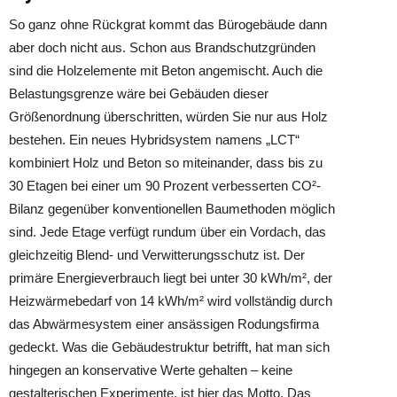
So ganz ohne Rückgrat kommt das Bürogebäude dann
aber doch nicht aus. Schon aus Brandschutzgründen
sind die Holzelemente mit Beton angemischt. Auch die
Belastungsgrenze wäre bei Gebäuden dieser
Größenordnung überschritten, würden Sie nur aus Holz
bestehen. Ein neues Hybridsystem namens „LCT“
kombiniert Holz und Beton so miteinander, dass bis zu
30 Etagen bei einer um 90 Prozent verbesserten CO²-
Bilanz gegenüber konventionellen Baumethoden möglich
sind. Jede Etage verfügt rundum über ein Vordach, das
gleichzeitig Blend- und Verwitterungsschutz ist. Der
primäre Energieverbrauch liegt bei unter 30 kWh/m², der
Heizwärmebedarf von 14 kWh/m² wird vollständig durch
das Abwärmesystem einer ansässigen Rodungsfirma
gedeckt. Was die Gebäudestruktur betrifft, hat man sich
hingegen an konservative Werte gehalten – keine
gestalterischen Experimente, ist hier das Motto. Das