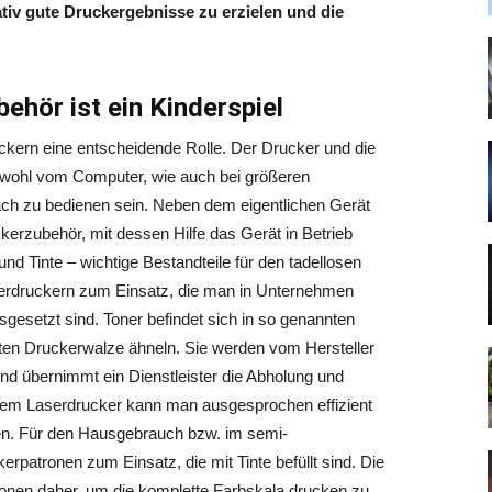
ativ gute Druckergebnisse zu erzielen und die
hör ist ein Kinderspiel
ruckern eine entscheidende Rolle. Der Drucker und die
sowohl vom Computer, wie auch bei größeren
ch zu bedienen sein. Neben dem eigentlichen Gerät
erzubehör, mit dessen Hilfe das Gerät in Betrieb
d Tinte – wichtige Bestandteile für den tadellosen
serdruckern zum Einsatz, die man in Unternehmen
gesetzt sind. Toner befindet sich in so genannten
lten Druckerwalze ähneln. Sie werden vom Hersteller
sind übernimmt ein Dienstleister die Abholung und
inem Laserdrucker kann man ausgesprochen effizient
en. Für den Hausgebrauch bzw. im semi-
patronen zum Einsatz, die mit Tinte befüllt sind. Die
tronen daher, um die komplette Farbskala drucken zu