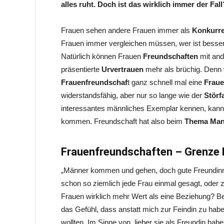
alles ruht. Doch ist das wirklich immer der Fall
Frauen sehen andere Frauen immer als
Konkurre
Frauen immer vergleichen müssen, wer ist besse
Natürlich können Frauen
Freundschaften
mit and
präsentierte
Urvertrauen
mehr als brüchig. Denn w
Frauenfreundschaf
t ganz schnell mal eine
Fraue
widerstandsfähig, aber nur so lange wie der
Störf
interessantes männliches Exemplar kennen, kann
kommen.
Freundschaft hat also beim
Thema Ma
Frauenfreundschaften – Grenze
„Männer kommen und gehen, doch gute Freundinnen
schon so ziemlich jede Frau einmal gesagt, oder 
Frauen wirklich mehr Wert als eine Beziehung? Bei
das Gefühl, dass anstatt mich zur Feindin zu habe
wollten. Im Sinne von, lieber sie als Freundin hab