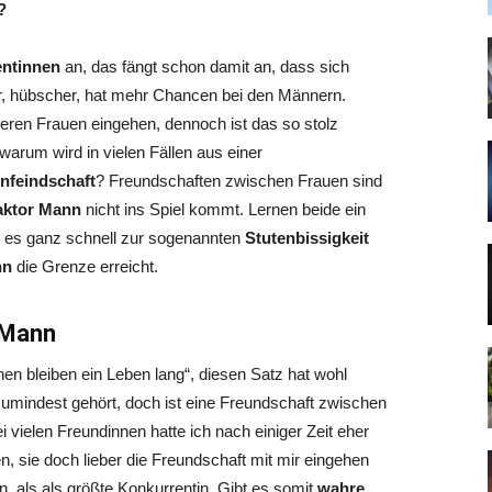
?
ntinnen
an, das fängt schon damit an, dass sich
r, hübscher, hat mehr Chancen bei den Männern.
eren Frauen eingehen, dennoch ist das so stolz
arum wird in vielen Fällen aus einer
nfeindschaft
? Freundschaften zwischen Frauen sind
aktor Mann
nicht ins Spiel kommt. Lernen beide ein
 es ganz schnell zur sogenannten
Stutenbissigkeit
nn
die Grenze erreicht.
 Mann
 bleiben ein Leben lang“, diesen Satz hat wohl
zumindest gehört, doch ist eine Freundschaft zwischen
 vielen Freundinnen hatte ich nach einiger Zeit eher
n, sie doch lieber die Freundschaft mit mir eingehen
en, als als größte Konkurrentin. Gibt es somit
wahre