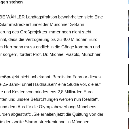
egen stehen
E WÄHLER Landtagsfraktion bewahrheiten sich: Eine
en Stammstreckentunnel der Münchner S-Bahn
zierung des Großprojektes immer noch nicht steht.
nnt, dass die Verzögerung bis zu 400 Millionen Euro
him Herrmann muss endlich in die Gänge kommen und
 sorgen“, fordert Prof. Dr. Michael Piazolo, Münchner
roßprojekt nicht unbekannt. Bereits im Februar dieses
ve „S-Bahn-Tunnel Haidhausen“ eine Studie vor, die auf
 und Kosten von mindestens 2,8 Milliarden Euro
chten und unsere Befürchtungen werden nun Realität“,
len und dem Aus für die Olympiabewerbung Münchens
den abgestraft: „Sie erhalten jetzt die Quittung von der
wie der zweite Stammstreckentunnel in München