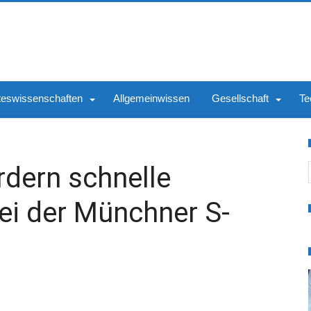
teswissenschaften
Allgemeinwissen
Gesellschaft
Te
S
dern schnelle
ei der Münchner S-