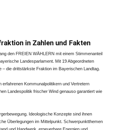
aktion in Zahlen und Fakten
elang den FREIEN WÄHLERN mit einem Stimmenanteil
bayerische Landesparlament. Mit 19 Abgeordneten
de – die drittstärkste Fraktion im Bayerischen Landtag.
n erfahrenen Kommunalpolitikern und Vertretern
chen Landespolitik frischer Wind genauso garantiert wie
erbewegung. Ideologische Konzepte sind ihnen
tische Überlegungen im Mittelpunkt. Schwerpunktthemen
lstand und Handwerk, erneuerbare Energien und