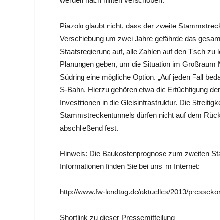
werden nach hinten verschoben.“
Piazolo glaubt nicht, dass der zweite Stammstrec
Verschiebung um zwei Jahre gefährde das gesamt
Staatsregierung auf, alle Zahlen auf den Tisch zu
Planungen geben, um die Situation im Großraum M
Südring eine mögliche Option. „Auf jeden Fall bed
S-Bahn. Hierzu gehören etwa die Ertüchtigung de
Investitionen in die Gleisinfrastruktur. Die Streit
Stammstreckentunnels dürfen nicht auf dem Rücke
abschließend fest.
Hinweis: Die Baukostenprognose zum zweiten Sta
Informationen finden Sie bei uns im Internet:
http://www.fw-landtag.de/aktuelles/2013/presse
Shortlink zu dieser Pressemitteilung