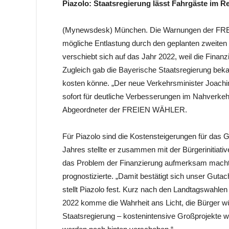
Piazolo: Staatsregierung lässt Fahrgäste im R
(Mynewsdesk) München. Die Warnungen der FREI
mögliche Entlastung durch den geplanten zweit
verschiebt sich auf das Jahr 2022, weil die Finan
Zugleich gab die Bayerische
Staatsregierung beka
kosten könne. „Der neue Verkehrsminister Joac
sofort für deutliche Verbesserungen im Nahverkehr
Abgeordneter der FREIEN WÄHLER.
Für Piazolo sind die Kostensteigerungen für das G
Jahres stellte er zusammen mit der Bürgerinitiati
das Problem der Finanzierung aufmerksam machte
prognostizierte. „Damit bestätigt sich unser Guta
stellt Piazolo fest. Kurz nach den Landtagswah
2022 komme die Wahrheit ans Licht, die Bürger wür
Staatsregierung – kostenintensive Großprojekte 