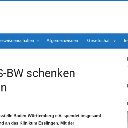
teswissenschaften
Allgemeinwissen
Gesellschaft
Te
S
S-BW schenken
ln
gsstelle Baden-Württemberg e.V. spendet insgesamt
und an das Klinikum Esslingen. Mit der