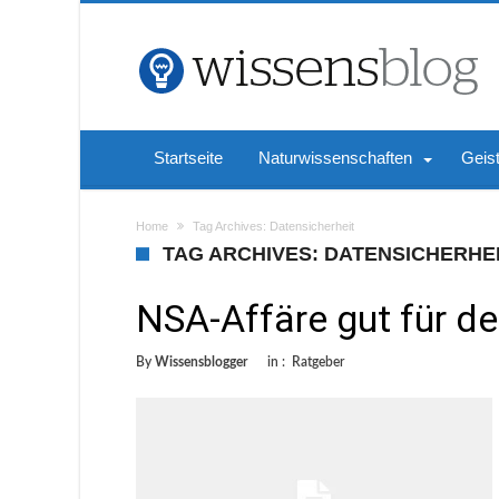
Startseite
Naturwissenschaften
Geis
Home
Tag Archives: Datensicherheit
TAG ARCHIVES: DATENSICHERHE
NSA-Affäre gut für d
By
Wissensblogger
in :
Ratgeber