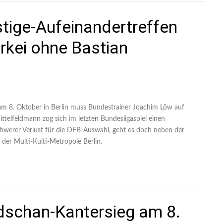
stige-Aufeinandertreffen
ürkei ohne Bastian
 am 8. Oktober in Berlin muss Bundestrainer Joachim Löw auf
telfeldmann zog sich im letzten Bundesligaspiel einen
chwerer Verlust für die DFB-Auswahl, geht es doch neben der
 der Multi-Kulti-Metropole Berlin.
dschan-Kantersieg am 8.