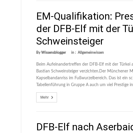
EM-Qualifikation: Pre
der DFB-Elf mit der T
Schweinsteiger
By
Wissensblogger
in :
Allgemeinwissen
Beim Aufeinandertreffen der DFB-Elf mit der Türkei
Bastian Schweinsteiger verzichten.Der Münchener Mit
Kapselbandanriss im Fußwurzelbereich. Das ist ein s
Tabellenführung in Gruppe A auch um viel Prestige in
Mehr
DFB-Elf nach Aserbai