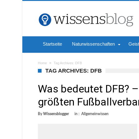
Startseite
Naturwissenschaften
Geis
Home
Tag Archives: DFB
TAG ARCHIVES: DFB
Was bedeutet DFB? – 
größten Fußballverba
By
Wissensblogger
in :
Allgemeinwissen