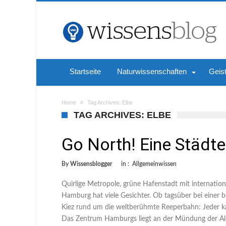
Startseite
Naturwissenschaften
Geis
Home
Tag Archives: Elbe
TAG ARCHIVES: ELBE
Go North! Eine Städt
By
Wissensblogger
in :
Allgemeinwissen
Quirlige Metropole, grüne Hafenstadt mit internatio
Hamburg hat viele Gesichter. Ob tagsüber bei einer
Kiez rund um die weltberühmte Reeperbahn: Jeder 
Das Zentrum Hamburgs liegt an der Mündung der Alst