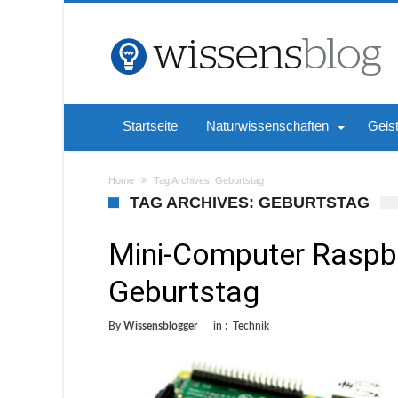
Startseite
Naturwissenschaften
Geis
Home
Tag Archives: Geburtstag
TAG ARCHIVES: GEBURTSTAG
Mini-Computer Raspber
Geburtstag
By
Wissensblogger
in :
Technik