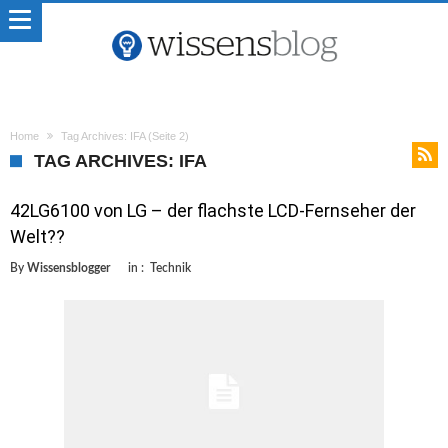
Home
Tag Archives: IFA
(Seite 2)
TAG ARCHIVES: IFA
42LG6100 von LG – der flachste LCD-Fernseher der
Welt??
By
Wissensblogger
in :
Technik