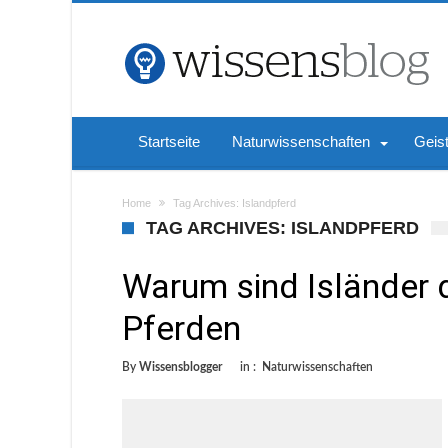
Startseite
Naturwissenschaften
Geis
Home
Tag Archives: Islandpferd
TAG ARCHIVES: ISLANDPFERD
Warum sind Isländer d
Pferden
By
Wissensblogger
in :
Naturwissenschaften