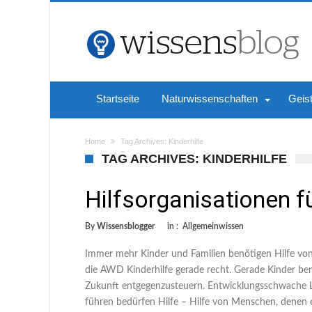
Startseite
Naturwissenschaften
Geis
Home
Tag Archives: Kinderhilfe
TAG ARCHIVES: KINDERHILFE
Hilfsorganisationen f
By
Wissensblogger
in :
Allgemeinwissen
Immer mehr Kinder und Familien benötigen Hilfe vo
die AWD Kinderhilfe gerade recht. Gerade Kinder be
Zukunft entgegenzusteuern. Entwicklungsschwache L
führen bedürfen Hilfe – Hilfe von Menschen, denen e