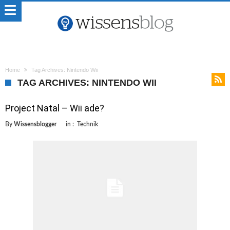
Home
Tag Archives: Nintendo Wii
TAG ARCHIVES: NINTENDO WII
Project Natal – Wii ade?
By
Wissensblogger
in :
Technik