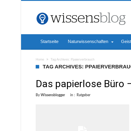
Startseite
Naturwissenschaften
Geis
Home
Tag Archives: Ppaierverbrauch
TAG ARCHIVES: PPAIERVERBRA
Das papierlose Büro 
By
Wissensblogger
in :
Ratgeber