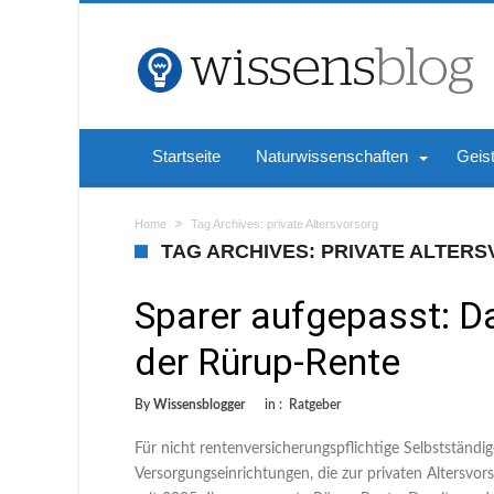
Startseite
Naturwissenschaften
Geis
Home
Tag Archives: private Altersvorsorg
TAG ARCHIVES: PRIVATE ALTER
Sparer aufgepasst: D
der Rürup-Rente
By
Wissensblogger
in :
Ratgeber
Für nicht rentenversicherungspflichtige Selbstständi
Versorgungseinrichtungen, die zur privaten Altersvor