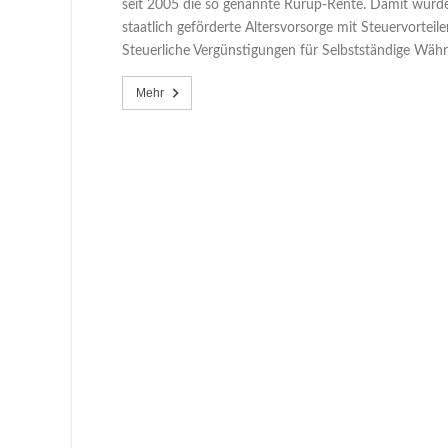
seit 2005 die so genannte Rürup-Rente. Damit wurde 
staatlich geförderte Altersvorsorge mit Steuervorte
Steuerliche Vergünstigungen für Selbstständige Wäh
Mehr