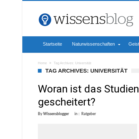
Startseite
Naturwissenschaften
Geis
Home
Tag Archives: Universität
TAG ARCHIVES: UNIVERSITÄT
Woran ist das Studi
gescheitert?
By
Wissensblogger
in :
Ratgeber