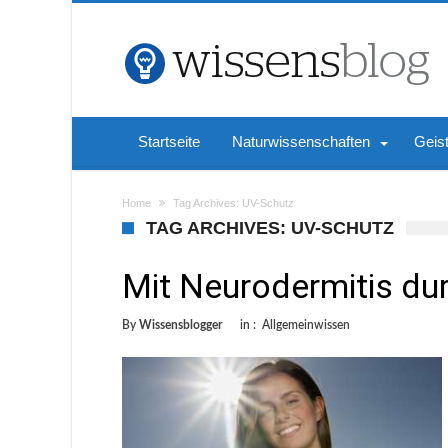
Startseite
Naturwissenschaften
Geis
Home
Tag Archives: UV-Schutz
TAG ARCHIVES: UV-SCHUTZ
Mit Neurodermitis d
By
Wissensblogger
in :
Allgemeinwissen