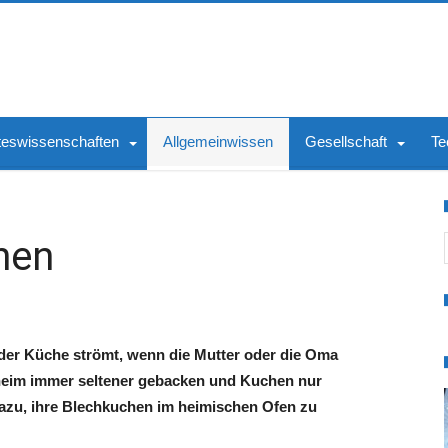
teswissenschaften
Allgemeinwissen
Gesellschaft
Te
S
hen
 der Küche strömt, wenn die Mutter oder die Oma
heim immer seltener gebacken und Kuchen nur
dazu, ihre Blechkuchen im heimischen Ofen zu