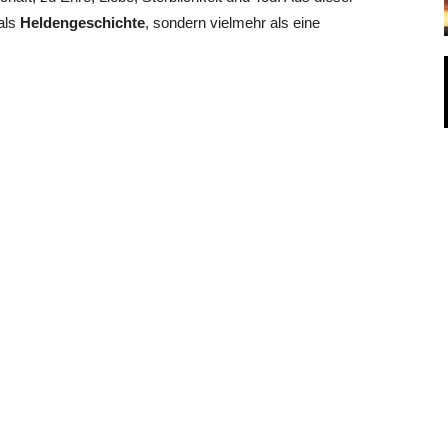
als
Heldengeschichte
, sondern vielmehr als eine
 Columbia University. Sie schrieb
Beiträge
für den New
n, Outside und
National Geographic
. Die Autorin
 ihrer Gesamtheit auf historische und geschichtlich
t Kuratorin einer
Shackleton-Ausstellung
, lebt in
r neues Buch ‚ Der krieg des Achill‘ erscheint im
Nächster Beitrag
Sternschnuppen – die kleinen Meteore