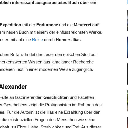
ublich interessant ausgearbeitetes Buch über ein
Expedition
mit der
Endurance
und die
Meuterei auf
hrem neuen Buch mit einem der einflussreichsten Werke,
eser mit auf eine
Reise
durch
Homers Ilias
.
schen Brillanz findet der Leser den epischen Stoff auf
emerkenswerten Wissen aus jahrelanger Recherche
andenen Text in einer modernen Weise zugänglich.
 Alexander
 Fülle an faszinierenden
Geschichten
und Facetten
es Geschehens zeigt die Protagonisten im Rahmen des
ges
. Für die Autorin ist die Ilias eine Erzählung über den
er die existenziellen Fragen des Menschen wie seine
aft, zu Ehre, Liebe, Sterblichkeit und Tod. Aus dieser