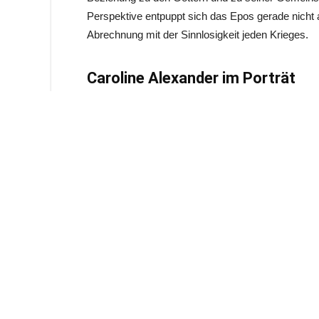
Perspektive entpuppt sich das Epos gerade nicht 
Abrechnung mit der Sinnlosigkeit jeden Krieges.
Caroline Alexander im Porträt
Caroline Alexander studierte in Oxford und an der
Yorker, Granta, Condé Nast Traveller, Smithsonia
veröffentlichte bereits mehrere Bücher die sich in
bedeutende Themen stützen. Caroline Alexander is
New York und auf einer Farm in New Hampshire. Ih
Oktober 2009
im Handel.
Vorheriger Beitrag
Biowein – Spitzenqualität und Spitzengeschmack
AUCH INTERESSANT
MEHR IN LITERATUR