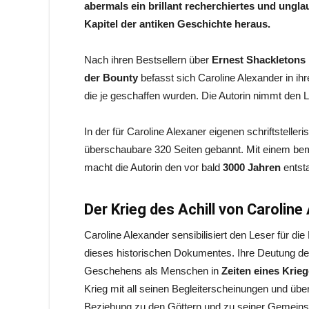
abermals ein brillant recherchiertes und ungla
Kapitel der antiken Geschichte heraus.
Nach ihren Bestsellern über
Ernest Shackletons 
der Bounty
befasst sich Caroline Alexander in i
die je geschaffen wurden. Die Autorin nimmt den L
In der für Caroline Alexaner eigenen schriftstelleri
überschaubare 320 Seiten gebannt. Mit einem b
macht die Autorin den vor bald
3000 Jahren
entst
Der Krieg des Achill von Caroline
Caroline Alexander sensibilisiert den Leser für die
dieses historischen Dokumentes. Ihre Deutung d
Geschehens als Menschen in
Zeiten eines Krie
Krieg mit all seinen Begleiterscheinungen und üb
Beziehung zu den Göttern und zu seiner Gemeinsch