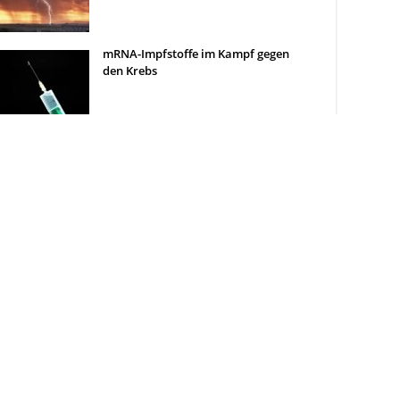
mRNA-Impfstoffe im Kampf gegen
den Krebs
Die eigene Homepage: Darauf
kommt es an
Psychologie: Kann CBD die
mentale Gesundheit
unterstützen?
Flexibilität und
Selbstmanagement im Studium:
Die richtige Studienart wählen