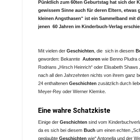
Pünktlich zum 60ten Geburtstag hat sich der Ki
gewissem Sinne auch für deren Eltern, etwas
kleinen Angsthasen“ ist ein Sammelband mit d
jenen 60 Jahren im Kinderbuch-Verlag erschie
Mit vielen der
Geschichten
, die sich in diesem
B
geworden: Bekannte
Autoren
wie Benno Pludra o
Rodrians „Hirsch Heinrich“ oder Elisabeth Shaws
nach all den Jahrzehnten nichts von ihrem ganz b
24 enthaltenen
Geschichten
zusätzlich durch lie
Meyer-Rey oder Werner Klemke.
Eine wahre Schatzkiste
Einige der
Geschichten
sind vom Kinderbuchverla
da es sich bei diesem
Buch
um einen echten „Scha
geglaubte
Geschichten
wie“ Antonella und der W