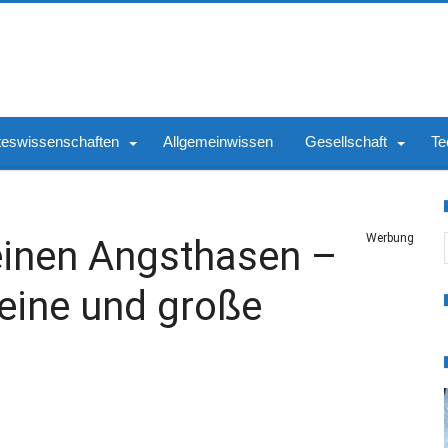
teswissenschaften
Allgemeinwissen
Gesellschaft
Te
S
Werbung
einen Angsthasen –
leine und große