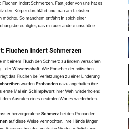
 Fluchen lindert Schmerzen. Fast jeder von uns hat es
litz den Körper durchfährt und man am Liebsten
en
möchte. So manchem entfährt in solch einer
iehungsberechtigter, das ein oder andere unschöne
t: Fluchen lindert Schmerzen
ie mit einem
Fluch
den Schmerz zu lindern versuchen,
g – der
Wissenschaft
.
Wie Forscher der britischen
rägt das Fluchen bei Verletzungen zu einer Linderung
chsreihen
wurden
Probanden
dazu angehalten ihre
s erste Mal ein
Schimpfwort
ihrer Wahl wiederholend
 dem Ausrufen eines neutralen Wortes wiederholen.
wasser hervorgerufene
Schmerz
bei den Probanden
onen
auf diese Weise vermochten, ihre Hände länger
em Aussprechen des neutralen Wortes möglich war.