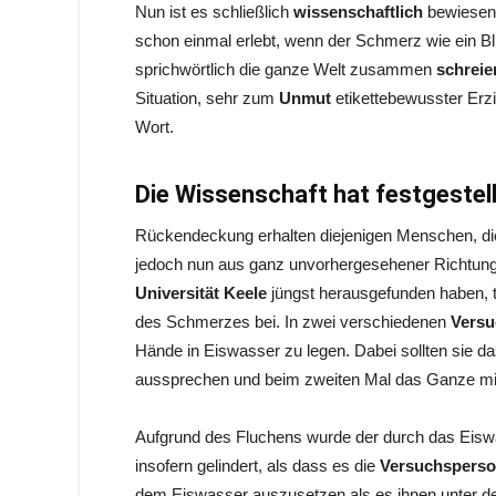
Nun ist es schließlich
wissenschaftlich
bewiesen:
schon einmal erlebt, wenn der Schmerz wie ein B
sprichwörtlich die ganze Welt zusammen
schrei
Situation, sehr zum
Unmut
etikettebewusster Erz
Wort.
Die Wissenschaft hat festgestell
Rückendeckung erhalten diejenigen Menschen, d
jedoch nun aus ganz unvorhergesehener Richtun
Universität Keele
jüngst herausgefunden haben, t
des Schmerzes bei. In zwei verschiedenen
Versu
Hände in Eiswasser zu legen. Dabei sollten sie da
aussprechen und beim zweiten Mal das Ganze mit
Aufgrund des Fluchens wurde der durch das Eis
insofern gelindert, als dass es die
Versuchspers
dem Eiswasser auszusetzen als es ihnen unter d