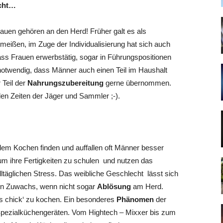
icht…
Frauen gehören an den Herd! Früher galt es als
meißen, im Zuge der Individualisierung hat sich auch
dass
Frauen erwerbstätig, sogar in Führungspositionen
 notwendig, dass Männer auch einen Teil im Haushalt
 Teil der
Nahrungszubereitung
gerne übernommen.
den Zeiten der Jäger und Sammler ;-).
dem Kochen finden und auffallen oft Männer besser
um ihre Fertigkeiten zu schulen und nutzen das
lltäglichen Stress. Das weibliche Geschlecht lässt sich
en Zuwachs, wenn nicht sogar
Ablösung
am Herd.
très chick‘ zu kochen. Ein besonderes
Phänomen
der
pezialküchengeräten. Vom Hightech – Mixxer bis zum