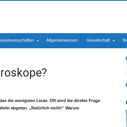
teswissenschaften
Allgemeinwissen
Gesellschaft
Te
S
oroskope?
as die wenigsten Leute. Oft wird die direkte Frage
ütteln abgetan. „Natürlich nicht!“ Warum