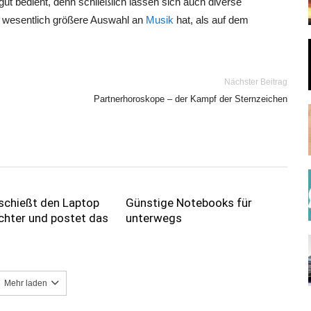
ut bedient, denn schließlich lassen sich auch diverse
e wesentlich größere Auswahl an
Musik
hat, als auf dem
Nächster Beitrag
Partnerhoroskope – der Kampf der Sternzeichen
schießt den Laptop
Günstige Notebooks für
chter und postet das
unterwegs
Mehr laden