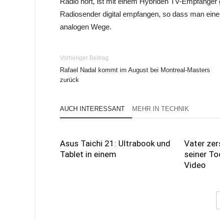
Radio hört, ist mit einem Hybriden TV-Empfänger g
Radiosender digital empfangen, so dass man ein
analogen Wege.
Vorheriger Beitrag
Rafael Nadal kommt im August bei Montreal-Masters
zurück
AUCH INTERESSANT
MEHR IN TECHNIK
Asus Taichi 21: Ultrabook und
Vater zer
Tablet in einem
seiner To
Video