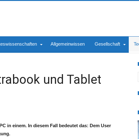
teswissenschaften
Allgemeinwissen
Gesellschaft
Te
S
trabook und Tablet
-PC in einem. In diesem Fall bedeutet das: Dem User
gung.