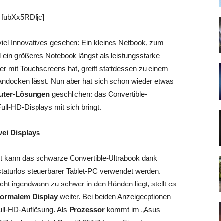
 fubXx5RDfjc]
viel Innovatives gesehen: Ein kleines Netbook, zum
d ein größeres Notebook längst als leistungsstarke
er mit Touchscreens hat, greift stattdessen zu einem
 andocken lässt. Nun aber hat sich schon wieder etwas
puter-Lösungen
geschlichen: das Convertible-
Full-HD-Displays mit sich bringt.
wei Displays
t kann das schwarze Convertible-Ultrabook dank
staturlos steuerbarer Tablet-PC verwendet werden.
ht irgendwann zu schwer in den Händen liegt, stellt es
normalem Display
weiter. Bei beiden Anzeigeoptionen
ll-HD-Auflösung. Als
Prozessor
kommt im „Asus