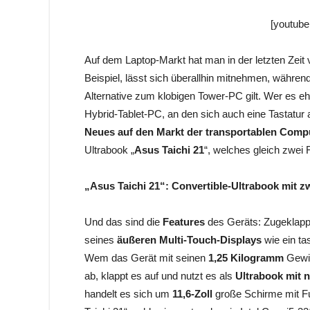
[youtube
Auf dem Laptop-Markt hat man in der letzten Zeit 
Beispiel, lässt sich überallhin mitnehmen, währen
Alternative zum klobigen Tower-PC gilt. Wer es eh
Hybrid-Tablet-PC, an den sich auch eine Tastatur
Neues auf den Markt der transportablen Com
Ultrabook „
Asus Taichi 21
“, welches gleich zwei 
„Asus Taichi 21“: Convertible-Ultrabook mit z
Und das sind die
Features
des Geräts: Zugeklapp
seines
äußeren Multi-Touch-Displays
wie ein ta
Wem das Gerät mit seinen
1,25 Kilogramm
Gewic
ab, klappt es auf und nutzt es als
Ultrabook mit 
handelt es sich um
11,6-Zoll
große Schirme mit Fu