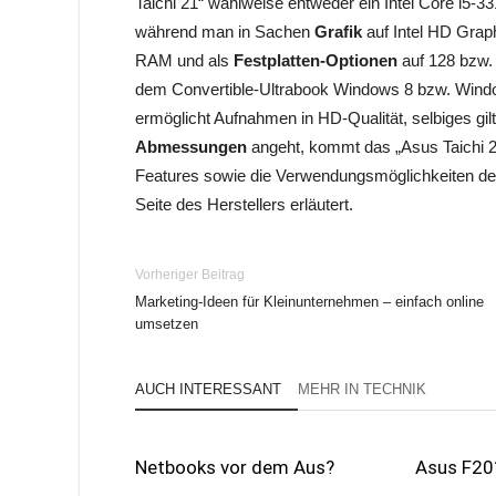
Taichi 21“ wahlweise entweder ein Intel Core i5-3
während man in Sachen
Grafik
auf Intel HD Grap
RAM und als
Festplatten-Optionen
auf 128 bzw.
dem Convertible-Ultrabook Windows 8 bzw. Wind
ermöglicht Aufnahmen in HD-Qualität, selbiges gilt
Abmessungen
angeht, kommt das „Asus Taichi 21
Features sowie die Verwendungsmöglichkeiten des 
Seite des Herstellers erläutert.
Vorheriger Beitrag
Marketing-Ideen für Kleinunternehmen – einfach online
umsetzen
AUCH INTERESSANT
MEHR IN TECHNIK
Netbooks vor dem Aus?
Asus F20