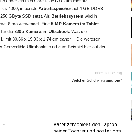
317U oder ein Intel Core i7-3517U zum Einsatz,
hics 4000, in puncto
Arbeitsspeicher
auf 4 GB DDR3
 256 GByte SSD setzt. Als
Betriebssystem
wird in
ows 8 pro verwendet. Eine
5-MP-Kamera im Tablet
 für die
720p-Kamera im Ultrabook
. Was die
“ mit 30,66 x 19,93 x 1,74 cm daher. – Die weiteren
Convertible-Ultrabooks sind zum Beispiel hier auf der
Nächster Beitrag
Welcher Schuh-Typ sind Sie?
1E
Vater zerschießt den Laptop
seiner Tochter und postet das