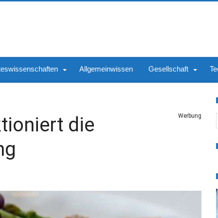
teswissenschaften
Allgemeinwissen
Gesellschaft
Te
S
Werbung
ioniert die
ng