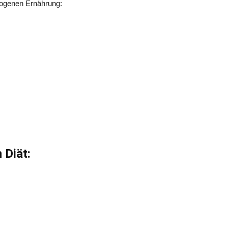
togenen Ernährung:
 Diät: