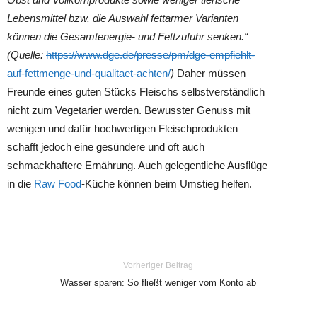
Lebensmittel bzw. die Auswahl fettarmer Varianten
können die Gesamtenergie- und Fettzufuhr senken.“
(Quelle:
https://www.dge.de/presse/pm/dge-empfiehlt-
auf-fettmenge-und-qualitaet-achten/
)
Daher müssen
Freunde eines guten Stücks Fleischs selbstverständlich
nicht zum Vegetarier werden. Bewusster Genuss mit
wenigen und dafür hochwertigen Fleischprodukten
schafft jedoch eine gesündere und oft auch
schmackhaftere Ernährung. Auch gelegentliche Ausflüge
in die
Raw Food
-Küche können beim Umstieg helfen.
Vorheriger Beitrag
Wasser sparen: So fließt weniger vom Konto ab