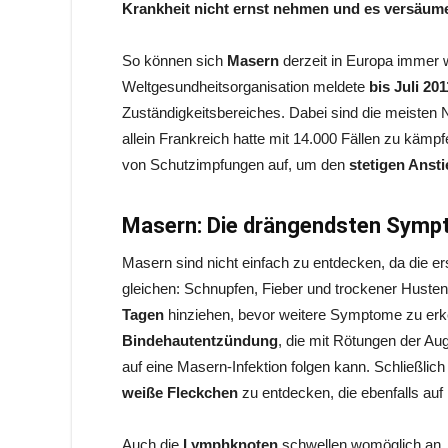
Krankheit nicht ernst nehmen und es versäumen
So können sich
Masern
derzeit in Europa immer w
Weltgesundheitsorganisation meldete
bis Juli 201
Zuständigkeitsbereiches. Dabei sind die meiste
allein Frankreich hatte mit 14.000 Fällen zu kämpf
von Schutzimpfungen auf, um den
stetigen Ansti
Masern: Die drängendsten Sym
Masern sind nicht einfach zu entdecken, da die e
gleichen: Schnupfen, Fieber und trockener Huste
Tagen
hinziehen, bevor weitere Symptome zu erke
Bindehautentzündung
, die mit Rötungen der Au
auf eine Masern-Infektion folgen kann. Schließlich
weiße Fleckchen
zu entdecken, die ebenfalls au
Auch die
Lymphknoten
schwellen womöglich an,