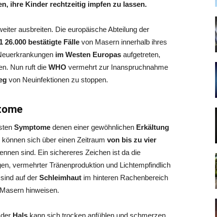
, ihre Kinder rechtzeitig impfen zu lassen.
eiter ausbreiten. Die europäische Abteilung der
1 26.000 bestätigte Fälle
von Masern innerhalb ihres
n Neuerkrankungen
im Westen Europas
aufgetreten,
en. Nun ruft die
WHO
vermehrt zur Inanspruchnahme
eg
von Neuinfektionen zu stoppen.
ptome
rsten
Symptome
denen einer gewöhnlichen
Erkältung
n können sich über einen Zeitraum
von bis zu vier
nnen sind. Ein sichereres Zeichen ist da die
gen, vermehrter Tränenproduktion und Lichtempfindlich
 sind auf der
Schleimhaut
im hinteren Rachenbereich
f Masern hinweisen.
 der
Hals
kann sich trocken anfühlen und schmerzen.