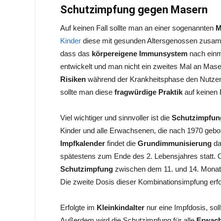
Schutzimpfung gegen Masern
Auf keinen Fall sollte man an einer sogenannten
M
Kinder
diese mit gesunden Altersgenossen zusam
dass das
körpereigene Immunsystem
nach einma
entwickelt und man nicht ein zweites Mal an Mas
Risiken
während der Krankheitsphase den Nutzen
sollte man diese
fragwürdige Praktik
auf keinen 
Viel wichtiger und sinnvoller ist die
Schutzimpfun
Kinder und alle Erwachsenen, die nach 1970 gebo
Impfkalender
findet die
Grundimmunisierung
da
spätestens zum Ende des 2. Lebensjahres statt. O
Schutzimpfung
zwischen dem 11. und 14. Monat,
Die zweite Dosis dieser Kombinationsimpfung erf
Erfolgte im
Kleinkindalter
nur eine Impfdosis, sol
Außerdem wird die Schutzimpfung für alle
Erwac