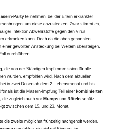
asern-Party
teilnehmen, bei der Eltern erkrankter
menbringen, um diese anzustecken. Zwar stimmt es,
liger Infektion Abwehrstoffe gegen den Virus
ern erkranken kann. Doch da die oben genannten
 einer gewollten Ansteckung bei Weitem übersteigen,
Fall durchführen.
g
, die von der Ständigen Impfkommission für alle
ren wurden, empfohlen wird. Nach dem aktuellen
bei in zwei Dosen ab dem 2. Lebensmonat und bis
ftmals ist die Masern-Impfung Teil einer
kombinierten
 die zugleich auch vor
Mumps
und
Röteln
schützt.
olgt zwischen dem 15. und 23. Monat.
lte die zweite möglichst frühzeitig nachgeholt werden.
hsenen
empfohlen, die viel mit Kindern, im