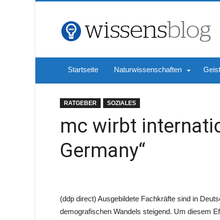
Startseite
Naturwissenschaften
Geis
RATGEBER
SOZIALES
mc wirbt internatio
Germany“
(ddp direct) Ausgebildete Fachkräfte sind in Deut
demografischen Wandels steigend. Um diesem Eff