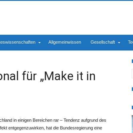
teswissenschaften
Allgemeinwissen
Gesellschaft
Te
S
nal für „Make it in
schland in einigen Bereichen rar – Tendenz aufgrund des
ekt entgegenzuwirken, hat die Bundesregierung eine