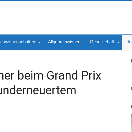
teswissenschaften
Allgemeinwissen
Gesellschaft
Te
S
er beim Grand Prix
runderneuertem