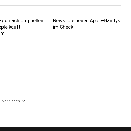
agd nach originellen
News: die neuen Apple-Handys
ple kauft
im Check
am
Mehr laden