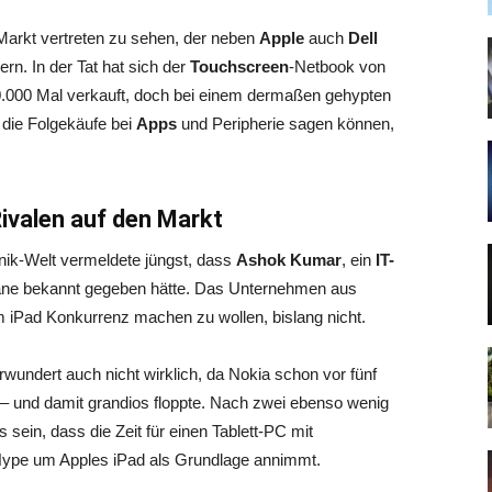
Markt vertreten zu sehen, der neben
Apple
auch
Dell
rn. In der Tat hat sich der
Touchscreen
-Netbook von
0.000 Mal verkauft, doch bei einem dermaßen gehypten
 die Folgekäufe bei
Apps
und Peripherie sagen können,
Rivalen auf den Markt
nik-Welt vermeldete jüngst, dass
Ashok Kumar
, ein
IT-
läne bekannt gegeben hätte. Das Unternehmen aus
m iPad Konkurrenz machen zu wollen, bislang nicht.
wundert auch nicht wirklich, da Nokia schon vor fünf
 – und damit grandios floppte.
Nach zwei ebenso wenig
sein, dass die Zeit für einen Tablett-PC mit
Hype um Apples iPad als Grundlage annimmt.