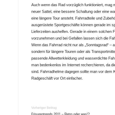
Auch wenn das Rad vorzüglich funktioniert, mag
neuer Sattel, eine bessere Schaltung oder eine w
eine längere Tour ansteht. Fahrradteile und Zubehö
ausgerüstete Sportgeschäfte können gerade im sp
Lieferzeiten aushelfen. Gerade in einem solchen Fa
vorzunehmen und bei Gefallen lassen sich die Fahrr
Wenn das Fahrrad nicht nur als „Sonntagsrad“ – a
sondern für längere Touren oder als Transportmitte
passende Allwetterkleidung und wasserdichte Fah
man bedenkenlos im Internet recherchieren, da di
sind. Fahrradhelme dagegen sollte man vor dem K
Radgeschäft vor Ort einfacher.
Vorheriger Beitrag
Frisurentrends 2011 – Retro oder was!?