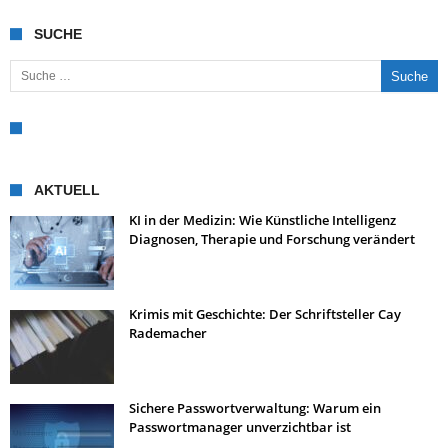
SUCHE
Suche nach:
AKTUELL
KI in der Medizin: Wie Künstliche Intelligenz
Diagnosen, Therapie und Forschung verändert
Krimis mit Geschichte: Der Schriftsteller Cay
Rademacher
Sichere Passwortverwaltung: Warum ein
Passwortmanager unverzichtbar ist