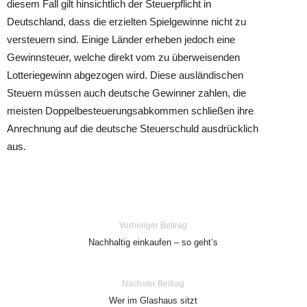
diesem Fall gilt hinsichtlich der Steuerpflicht in
Deutschland, dass die erzielten Spielgewinne nicht zu
versteuern sind. Einige Länder erheben jedoch eine
Gewinnsteuer, welche direkt vom zu überweisenden
Lotteriegewinn abgezogen wird. Diese ausländischen
Steuern müssen auch deutsche Gewinner zahlen, die
meisten Doppelbesteuerungsabkommen schließen ihre
Anrechnung auf die deutsche Steuerschuld ausdrücklich
aus.
Vorheriger Beitrag
Nachhaltig einkaufen – so geht’s
Nächster Beitrag
Wer im Glashaus sitzt