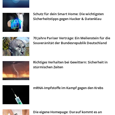
Schutz für dein Smart Home: Die wichtigsten
Sicherheitstipps gegen Hacker & Datenklau
70 Jahre Pariser Verträge: Ein Meilenstein für die
Souveränität der Bundesrepublik Deutschland
Richtiges Verhalten bei Gewittern: Sicherheit in
stürmischen Zeiten
mRNA-Impfstoffe im Kampf gegen den Krebs
Die eigene Homepage: Darauf kommt es an