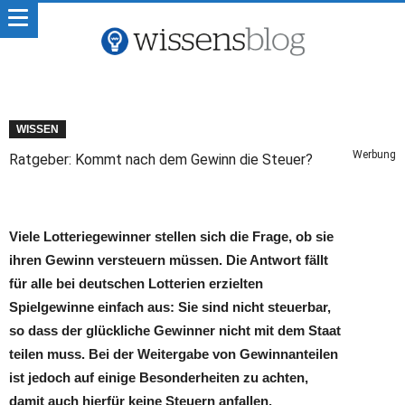
WISSEN
Werbung
Ratgeber: Kommt nach dem Gewinn die Steuer?
Viele Lotteriegewinner stellen sich die Frage, ob sie
ihren Gewinn versteuern müssen. Die Antwort fällt
für alle bei deutschen Lotterien erzielten
Spielgewinne einfach aus: Sie sind nicht steuerbar,
so dass der glückliche Gewinner nicht mit dem Staat
teilen muss. Bei der Weitergabe von Gewinnanteilen
ist jedoch auf einige Besonderheiten zu achten,
damit auch hierfür keine Steuern anfallen.