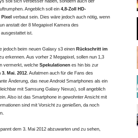
dys soll sich verbesser haben, sondern auch der
auftrumphen. Angeblich soll ein
4,8-Zoll HD-
 Pixel
verbaut sein. Dies wäre jedoch auch nötig, wenn
n anstatt der 8 Megapixel Kamera des
usgestattet ist.
re jedoch beim neuen Galaxy s3 einen
Rückschritt im
 zu erkennen. Aus vorher 2 Megapixel, sollen nun 1,3
en vermerkt, welche
Spekulationen
es hin bis zur
 3. Mai. 2012
. Aufatmen auch für die Fans des
lante Änderung, das neue Android Smartphones als ein
leichbar mit Samsung Galaxy Nexus), soll angeblich
ein. Also ist das Smartphone in gewohnter Ansicht mit
rmationen sind mit Vorsicht zu genießen, da noch
n.
gespannt dem 3. Mai 2012 abzuwarten und zu sehen,
.