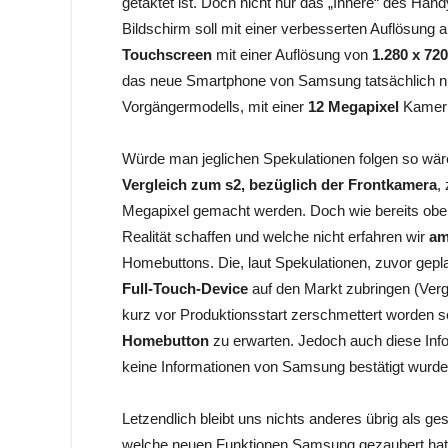
getaktet ist. Doch nicht nur das „Innere“ des Han
Bildschirm soll mit einer verbesserten Auflösung 
Touchscreen
mit einer Auflösung von
1.280 x 720
das neue Smartphone von Samsung tatsächlich nu
Vorgängermodells, mit einer
12 Megapixel
Kamer a
Würde man jeglichen Spekulationen folgen so wä
Vergleich zum s2, bezüglich der Frontkamera
,
Megapixel gemacht werden. Doch wie bereits ob
Realität schaffen und welche nicht erfahren wir
am
Homebuttons. Die, laut Spekulationen, zuvor gep
Full-Touch-Device
auf den Markt zubringen (Verg
kurz vor Produktionsstart zerschmettert worden s
Homebutton
zu erwarten. Jedoch auch diese Info
keine Informationen von Samsung bestätigt wurde
Letzendlich bleibt uns nichts anderes übrig als 
welche neuen Funktionen Samsung gezaubert hat