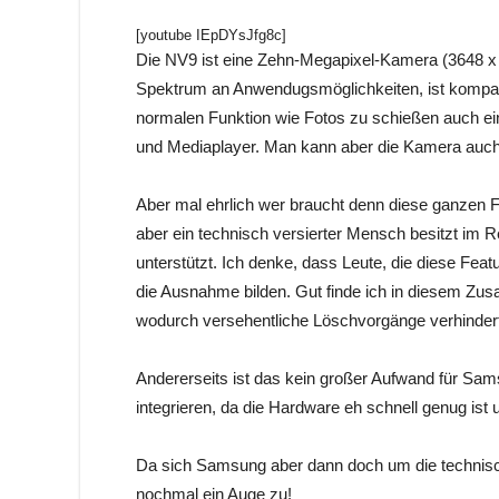
[youtube IEpDYsJfg8c]
Die NV9 ist eine Zehn-Megapixel-Kamera (3648 x 
Spektrum an Anwendugsmöglichkeiten, ist kompakt
normalen Funktion wie Fotos zu schießen auch ei
und Mediaplayer. Man kann aber die Kamera auch a
Aber mal ehrlich wer braucht denn diese ganzen Fe
aber ein technisch versierter Mensch besitzt im Re
unterstützt. Ich denke, dass Leute, die diese Fea
die Ausnahme bilden. Gut finde ich in diesem Z
wodurch versehentliche Löschvorgänge verhindert
Andererseits ist das kein großer Aufwand für Sams
integrieren, da die Hardware eh schnell genug is
Da sich Samsung aber dann doch um die technisc
nochmal ein Auge zu!