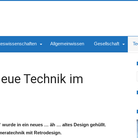
teswissenschaften
Allgemeinwissen
Gesellschaft
Te
S
eue Technik im
wurde in ein neues … äh … altes Design gehüllt.
eratechnik mit Retrodesign.