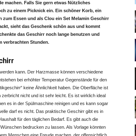
e machen. Falls Sie gern etwas Nützliches
h zu einem Picknick ein. Ein schöner Korb, ein
en zum Essen und als Clou ein Set Melamin Geschirr
rpackt, sieht das Geschenk schön aus und kommt
schenkte das Geschirr noch lange benutzen und
am verbrachten Stunden.
hirr
et werden kann. Der Harzmasse können verschiedene
entstehen bei erhöhter Temperatur Gegenstände für den
kgeschirr“ keine Ähnlichkeit haben. Die Oberfläche ist
erbricht nicht und ist sehr leicht. Es ist wirklich ideal
nen es in der Spülmaschine reinigen und es kann sogar
lle darf es nicht. Das praktische Geschirr gibt es in
aushalt für den täglichen Bedarf. Es gibt auch die
en Wünschen bedrucken zu lassen. Als Vorlage könnten
nem Menschen eine Freude machen, der offensichtlich