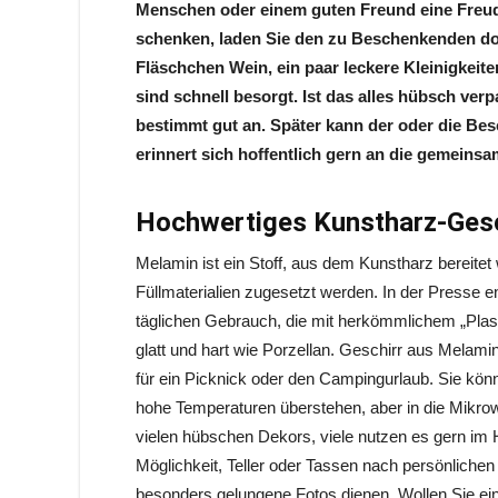
Menschen oder einem guten Freund eine Freud
schenken, laden Sie den zu Beschenkenden doc
Fläschchen Wein, ein paar leckere Kleinigkeit
sind schnell besorgt. Ist das alles hübsch ve
bestimmt gut an. Später kann der oder die Be
erinnert sich hoffentlich gern an die gemeins
Hochwertiges Kunstharz-Gesc
Melamin ist ein Stoff, aus dem Kunstharz bereit
Füllmaterialien zugesetzt werden. In der Presse 
täglichen Gebrauch, die mit herkömmlichem „Plasti
glatt und hart wie Porzellan. Geschirr aus Melamin z
für ein Picknick oder den Campingurlaub. Sie kön
hohe Temperaturen überstehen, aber in die Mikrowe
vielen hübschen Dekors, viele nutzen es gern im H
Möglichkeit, Teller oder Tassen nach persönlich
besonders gelungene Fotos dienen. Wollen Sie ei