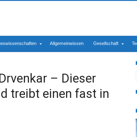
teswissenschaften
Allgemeinwissen
Gesellschaft
Te
S
 Drvenkar – Dieser
d treibt einen fast in