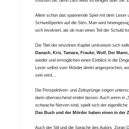
müssen sie, denn Lars weiß so einiges über sie. E
Allein schon das spannende Spiel mit dem Leser u
Schweißperlen auf die Stirn. Man wird hineingeso
sich involviert, als ob man einen Teil der Schuld tr
Die Titel der einzelnen Kapitel umkreisen sich sel
Danach, Kris, Tamara, Frauke, Wolf, Der Mann,
wieder und ermöglichen einen Einblick in die Dinge
Leser selbst vom Mörder direkt angesprochen, wa
sein wird…
Die Perspektiven- und Zeitsprünge zeigen unters
dann überraschend enden lassen. Auch wenn in „So
schwache Nerven sind, spielt sich der eigentliche
Das Buch und der Mörder haben einen in der 
Auch der Stil und die Sprache des Autors Zoran D