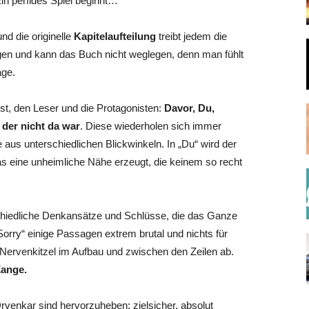
in perfides Spiel beginnt…
nd die originelle
Kapitelaufteilung
treibt jedem die
gen und kann das Buch nicht weglegen, denn man fühlt
age.
bst, den Leser und die Protagonisten:
Davor, Du,
 der nicht da war
. Diese wiederholen sich immer
 aus unterschiedlichen Blickwinkeln. In „Du“ wird der
s eine unheimliche Nähe erzeugt, die keinem so recht
chiedliche Denkansätze und Schlüsse, die das Ganze
rry“ einige Passagen extrem brutal und nichts für
 Nervenkitzel im Aufbau und zwischen den Zeilen ab.
Zange.
rvenkar sind hervorzuheben: zielsicher, absolut