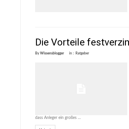
Die Vorteile festverzi
By
Wissensblogger
in :
Ratgeber
dass Anleger ein großes …