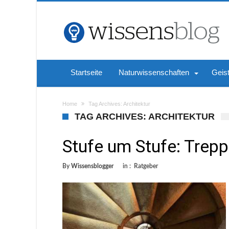
Startseite
Naturwissenschaften
Geis
Home
Tag Archives: Architektur
TAG ARCHIVES: ARCHITEKTUR
Stufe um Stufe: Trepp
By
Wissensblogger
in :
Ratgeber