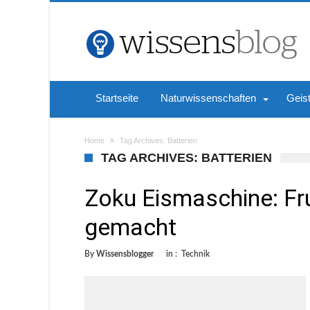
Startseite
Naturwissenschaften
Geis
Home
Tag Archives: Batterien
TAG ARCHIVES: BATTERIEN
Zoku Eismaschine: Fru
gemacht
By
Wissensblogger
in :
Technik