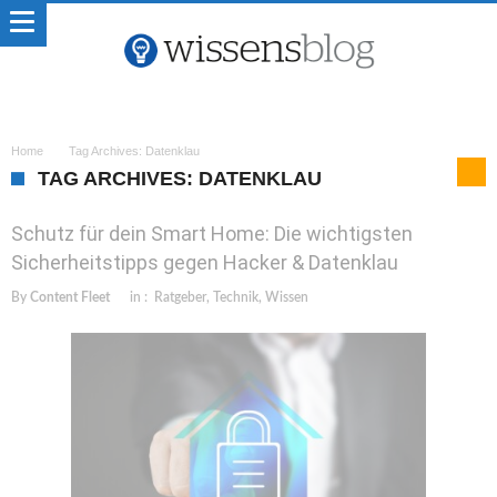
Home
Tag Archives: Datenklau
TAG ARCHIVES: DATENKLAU
Schutz für dein Smart Home: Die wichtigsten
Sicherheitstipps gegen Hacker & Datenklau
By
Content Fleet
in :
Ratgeber
,
Technik
,
Wissen