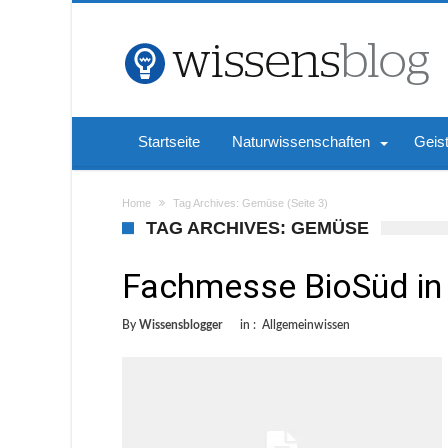
Startseite
Naturwissenschaften
Geis
Home
Tag Archives: Gemüse
(Seite 3)
TAG ARCHIVES: GEMÜSE
Fachmesse BioSüd in
By
Wissensblogger
in :
Allgemeinwissen