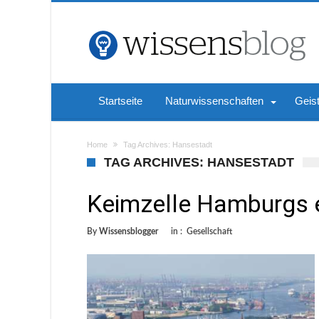
Startseite
Naturwissenschaften
Geis
Home
Tag Archives: Hansestadt
TAG ARCHIVES: HANSESTADT
Keimzelle Hamburgs 
By
Wissensblogger
in :
Gesellschaft