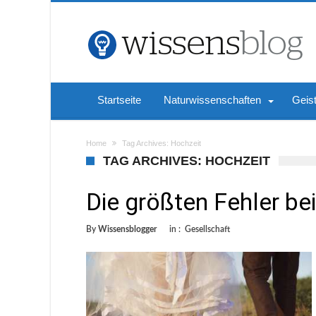
Startseite
Naturwissenschaften
Geis
Home
Tag Archives: Hochzeit
TAG ARCHIVES: HOCHZEIT
Die größten Fehler be
By
Wissensblogger
in :
Gesellschaft