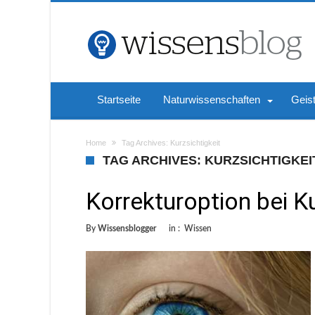
Startseite
Naturwissenschaften
Geis
Home
Tag Archives: Kurzsichtigkeit
TAG ARCHIVES: KURZSICHTIGKEI
Korrekturoption bei K
By
Wissensblogger
in :
Wissen