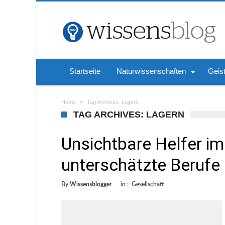
Startseite
Naturwissenschaften
Geis
Home
Tag Archives: Lagern
TAG ARCHIVES: LAGERN
Unsichtbare Helfer im
unterschätzte Berufe 
By
Wissensblogger
in :
Gesellschaft