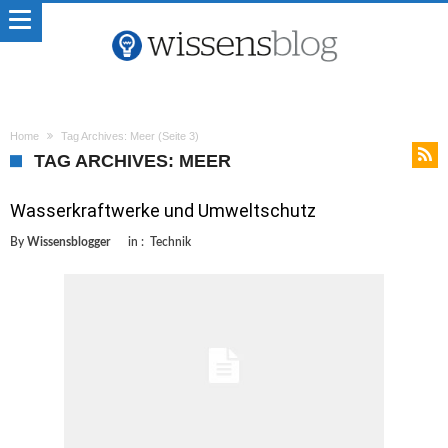
Home
Tag Archives: Meer
(Seite 3)
TAG ARCHIVES: MEER
Wasserkraftwerke und Umweltschutz
By
Wissensblogger
in :
Technik